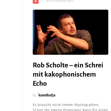
ZEITGENÖSSISCHES
Z
Rob Scholte – ein Schrei
mit kakophonischem
Echo
by
kunstkatja
Es braucht nicht immer Psychopathen.
Schon die eigene Prominenz kann für einen