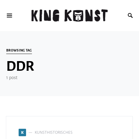
Search for:
BROWSING TAG
DDR
1 post
KUNSTHISTORISCHES
K