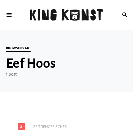
Search for:
BROWSING TAG
Eef Hoos
1 post
ZEITGENÖSSISCHES
Z