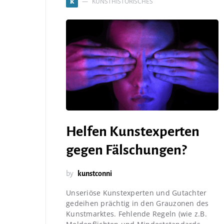
KUNSTHISTORISCHES
K
Helfen Kunstexperten
gegen Fälschungen?
by
kunstconni
Unseriöse Kunstexperten und Gutachter
gedeihen prächtig in den Grauzonen des
Kunstmarktes. Fehlende Regeln (wie z.B.