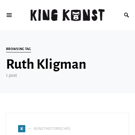
Search for:
BROWSING TAG
Ruth Kligman
1 post
KUNSTHISTORISCHES
K