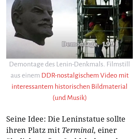
Demontage des Lenin-Denkmals. Filmstill
aus einem
DDR-nostalgischem Video mit
interessantem historischen Bildmaterial
(und Musik)
Seine Idee: Die Leninstatue sollte
ihren Platz mit
Terminal
, einer