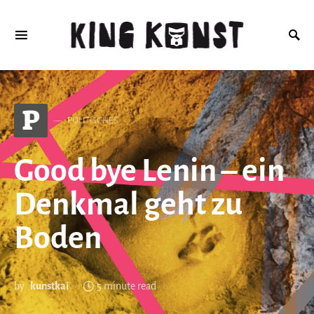
Search for:
P
POLITISCHES
Good bye Lenin – ein
Denkmal geht zu
Boden
by
kunstkai
5 minute read