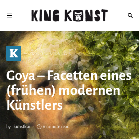
Search for:
K
KUNSTHISTORISCHES
Goya – Facetten eines
(frühen) modernen
Künstlers
by
kunstkai
6 minute read