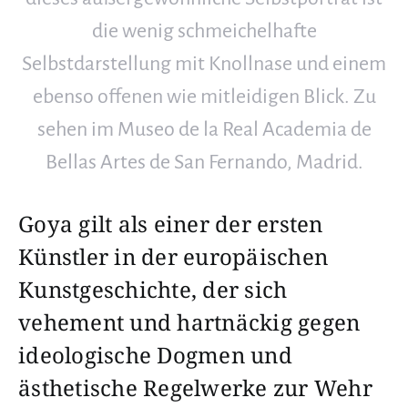
die wenig schmeichelhafte
Selbstdarstellung mit Knollnase und einem
ebenso offenen wie mitleidigen Blick. Zu
sehen im Museo de la Real Academia de
Bellas Artes de San Fernando, Madrid.
Goya gilt als einer der ersten
Künstler in der europäischen
Kunstgeschichte, der sich
vehement und hartnäckig gegen
ideologische Dogmen und
ästhetische Regelwerke zur Wehr