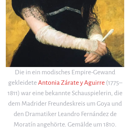
Die in ein modisches Empire-Gewand
gekleidete
Antonia Zárate y Aguirre
(1775–
1811) war eine bekannte Schauspielerin, die
dem Madrider Freundeskreis um Goya und
den Dramatiker Leandro Fernández de
Moratín angehörte. Gemälde um 1810.