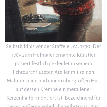
Selbstbildnis vor der Staffelei, ca. 1790. Der
1789 zum Hofmaler ernannte Künstler
posiert festlich gekleidet in seinem
lichtdurchfluteten Atelier mit seinen
Malutensilien und einem übergroßen Hut,
auf dessen Krempe ein metallener
Kerzenhalter montiert ist. Bezeichnend für
dieses außergewöhnliche Selbstporträt ist