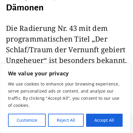
Dämonen
Die Radierung Nr. 43 mit dem
programmatischen Titel „Der
Schlaf/Traum der Vernunft gebiert
Ungeheuer“ ist besonders bekannt.
Sie bringt Goyas resignative
We value your privacy
Einsicht zum Ausdruck, dass die
We use cookies to enhance your browsing experience,
Macht von Vernunft, Witz und
serve personalized ads or content, and analyze our
traffic. By clicking "Accept All", you consent to our use
Intelligenz doch sehr begrenzt ist.
of cookies.
Customize
Reject All
Accept All
1
Share