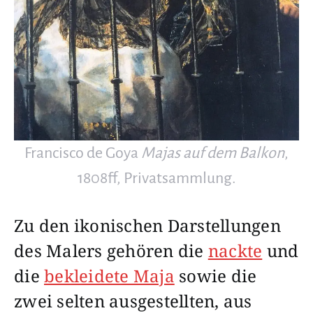
Francisco de Goya
Majas auf dem Balkon
,
1808ff, Privatsammlung.
Zu den ikonischen Darstellungen
des Malers gehören die
nackte
und
die
bekleidete Maja
sowie die
zwei selten ausgestellten, aus